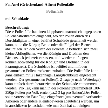
Fa. Anel (Griechenland-Athen) Pollenfalle
Pollenfalle
mit Schublade
Beschreibung:
Diese Pollenfalle hat einen klappbaren anatomisch angepassten
Pollenabstreifkamm eingebaut, wo der Pollen durch das
Durchfallgitter in einer belüftet Schublade gesammelt werden
kann, ohne die Körper, Beine oder die Flügel der Bienen
abzureißen. An den Seiten der Pollenfalle befinden sich zwei
kleine Abfluglöcher, wo die Königin und Drohnen den
Bienenstock jederzeit verlassen, und wieder einfliegen
können(notwendig für die Königin und Drohnen in der
Paarungszeit). Die Schublade ist belüftet und hilft den
gesammelten Pollen trockenen zuhalten. Die Pollenfalle kann
ganz einfach mit 2 Hakennägel(Langstrothbeute)angebracht
werden. Der gesammelten Pollen(1-2 Tage je nach Wetterlage)
kann einfach durch herausziehen der Schublade entnommen
werden. Pro Tag kann man in der Pollenhauptsammelzeit 100-
250gr Pollen pro Volk ernten(ca.2-3 kg pro Saison).Der Pollen
sollte vorerst ein Paar Tage eingefroren(um eventuell vorhanden
Ameisen oder andere Kleinlebewesen abzutöten) werden, um
in anschließen je nachdem wie man Zeit hat zu reinigen