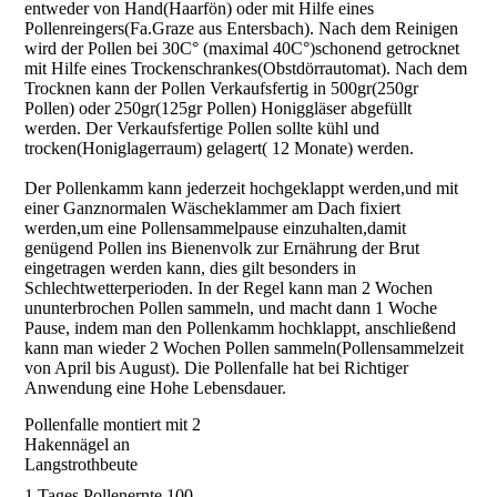
entweder von Hand(Haarfön) oder mit Hilfe eines
Pollenreingers(Fa.Graze aus Entersbach). Nach dem Reinigen
wird der Pollen bei 30C° (maximal 40C°)schonend getrocknet
mit Hilfe eines Trockenschrankes(Obstdörrautomat). Nach dem
Trocknen kann der Pollen Verkaufsfertig in 500gr(250gr
Pollen) oder 250gr(125gr Pollen) Honiggläser abgefüllt
werden. Der Verkaufsfertige Pollen sollte kühl und
trocken(Honiglagerraum) gelagert( 12 Monate) werden.
Der Pollenkamm kann jederzeit hochgeklappt werden,und mit
einer Ganznormalen Wäscheklammer am Dach fixiert
werden,um eine Pollensammelpause einzuhalten,damit
genügend Pollen ins Bienenvolk zur Ernährung der Brut
eingetragen werden kann, dies gilt besonders in
Schlechtwetterperioden. In der Regel kann man 2 Wochen
ununterbrochen Pollen sammeln, und macht dann 1 Woche
Pause, indem man den Pollenkamm hochklappt, anschließend
kann man wieder 2 Wochen Pollen sammeln(Pollensammelzeit
von April bis August). Die Pollenfalle hat bei Richtiger
Anwendung eine Hohe Lebensdauer.
Pollenfalle montiert mit 2
Hakennägel an
Langstrothbeute
1 Tages Pollenernte 100-