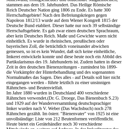
stammen aus dem 19. Jahrhundert. Das Heilige Römische
Reich Deutscher Nation ging 1806 zu Ende. Es hatte 300
Herrschaftsgebiete! Nach den Befreiungskriegen gegen
Napoleon 1812/13 wurde auf dem Wiener Kongreß 1815 der
Deutsche Bund etabliert. Dieser hatte nur noch 39 selbständige
Herrschaftsgebiete. Es gab zwar einen deutschen Sprachraum,
aber kein Deutsches Reich. Maße und Gewichte waren nicht
einheitlich. Es wurde in rheinischen, preußischen oder
bayerischen Zoll, die beträchtlich voneinander abwichen
gemessen, so ist es kein Wunder, daß sich keine einheitliche,
Imkerei entwickeln konnte und diese heute noch ein Abbild des
Partikularismus des 19. Jahrhunderts ist. Zudem hatten in dieser
Zeit in den deutschen Bienenzeitungen - zumindest bis 1899-
die Vorkämpfer der Hinterbehandlung und des sogenannten
Normalmaßes das Sagen. Dies alles - auf Details soll hier nicht
eingegangen werden - führte letztlich zu einer unsinnigen
Rähmchen- und Beutenvielfalt.
Im Jahre 1880 wurden in Deutschland 400 verschiedene
Rähmchen verwendet.(Dr. G. Droege, Das Bienenbuch S.23)
und 1929 auf der Wanderversammlung deutschsprachiger
Imker wurden nach V. Weber (Das Wachsbuch) noch 278
Rähmchen gezählt. Im österr. "Bienenvater" von 1925 ist eine
unvollständige: Liste von 212 Beutenformen veröffentlicht.
Heute bietet ein Gerätehändler noch 30 verschiedene