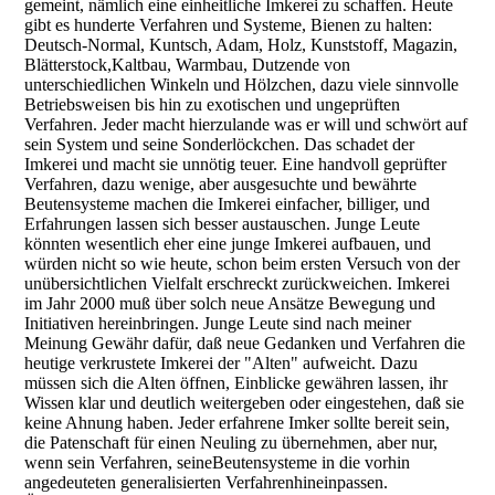
gemeint, nämlich eine einheitliche Imkerei zu schaffen. Heute
gibt es hunderte Verfahren und Systeme, Bienen zu halten:
Deutsch-Normal, Kuntsch, Adam, Holz, Kunststoff, Magazin,
Blätterstock,Kaltbau, Warmbau, Dutzende von
unterschiedlichen Winkeln und Hölzchen, dazu viele sinnvolle
Betriebsweisen bis hin zu exotischen und ungeprüften
Verfahren. Jeder macht hierzulande was er will und schwört auf
sein System und seine Sonderlöckchen. Das schadet der
Imkerei und macht sie unnötig teuer. Eine handvoll geprüfter
Verfahren, dazu wenige, aber ausgesuchte und bewährte
Beutensysteme machen die Imkerei einfacher, billiger, und
Erfahrungen lassen sich besser austauschen. Junge Leute
könnten wesentlich eher eine junge Imkerei aufbauen, und
würden nicht so wie heute, schon beim ersten Versuch von der
unübersichtlichen Vielfalt erschreckt zurückweichen. Imkerei
im Jahr 2000 muß über solch neue Ansätze Bewegung und
Initiativen hereinbringen. Junge Leute sind nach meiner
Meinung Gewähr dafür, daß neue Gedanken und Verfahren die
heutige verkrustete Imkerei der "Alten" aufweicht. Dazu
müssen sich die Alten öffnen, Einblicke gewähren lassen, ihr
Wissen klar und deutlich weitergeben oder eingestehen, daß sie
keine Ahnung haben. Jeder erfahrene Imker sollte bereit sein,
die Patenschaft für einen Neuling zu übernehmen, aber nur,
wenn sein Verfahren, seineBeutensysteme in die vorhin
angedeuteten generalisierten Verfahrenhineinpassen.