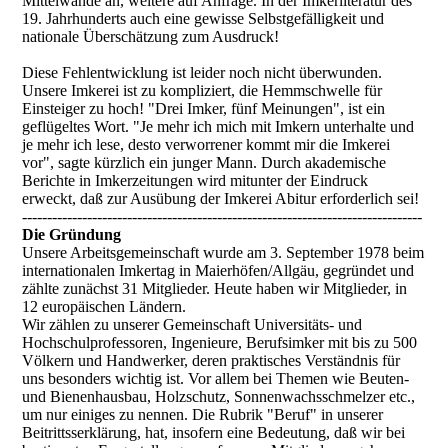
Mittelwände an, weitere auf Anfrage. In der Imkerliteratur des
19. Jahrhunderts auch eine gewisse Selbstgefälligkeit und
nationale Überschätzung zum Ausdruck!
Diese Fehlentwicklung ist leider noch nicht überwunden.
Unsere Imkerei ist zu kompliziert, die Hemmschwelle für
Einsteiger zu hoch! "Drei Imker, fünf Meinungen", ist ein
geflügeltes Wort. "Je mehr ich mich mit Imkern unterhalte und
je mehr ich lese, desto verworrener kommt mir die Imkerei
vor", sagte kürzlich ein junger Mann. Durch akademische
Berichte in Imkerzeitungen wird mitunter der Eindruck
erweckt, daß zur Ausübung der Imkerei Abitur erforderlich sei!
--------------------------------------------------------------------------------
Die Gründung
Unsere Arbeitsgemeinschaft wurde am 3. September 1978 beim
internationalen Imkertag in Maierhöfen/Allgäu, gegründet und
zählte zunächst 31 Mitglieder. Heute haben wir Mitglieder, in
12 europäischen Ländern.
Wir zählen zu unserer Gemeinschaft Universitäts- und
Hochschulprofessoren, Ingenieure, Berufsimker mit bis zu 500
Völkern und Handwerker, deren praktisches Verständnis für
uns besonders wichtig ist. Vor allem bei Themen wie Beuten-
und Bienenhausbau, Holzschutz, Sonnenwachsschmelzer etc.,
um nur einiges zu nennen. Die Rubrik "Beruf" in unserer
Beitrittsserklärung, hat, insofern eine Bedeutung, daß wir bei